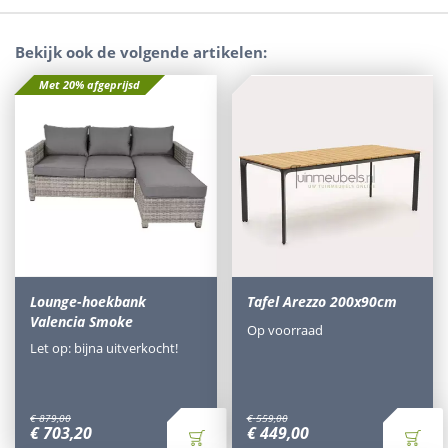
Bekijk ook de volgende artikelen:
Met 20% afgeprijsd
Lounge-hoekbank
Tafel Arezzo 200x90cm
Valencia Smoke
Op voorraad
Let op: bijna uitverkocht!
€
879
,
00
€
559
,
00
€
703
,
20
€
449
,
00