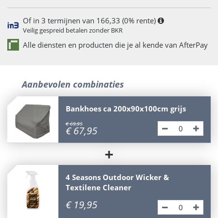
Of in 3 termijnen van 166,33 (0% rente)
Veilig gespreid betalen zonder BKR
Alle diensten en producten die je al kende van AfterPay
Aanbevolen combinaties
Bankhoes ca 200x90x100cm grijs
€
69
,
95
€
67
,
95
+
4 Seasons Outdoor Wicker &
Textilene Cleaner
€
19
,
95