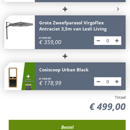
+
Grote Zweefparasol VirgoFlex
Antraciet 3,5m van Lesli Living
€
399
,
00
€
359
,
00
+
Cosiscoop Urban Black
€
189
,
00
€
178
,
99
Totaal
€
499
,
00