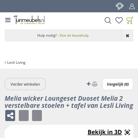
G
a
n
a
a
Product toegevoegd
r
Hulp nodig? -
Doe de keuzehulp
aan wensenlijst
c
o
n
t
Lesli Living
e
n
t
Verder winkelen
Vergelijk (0)
Melia wicker Loungeset Duoset Melia 2
verstelbare stoelen + tafel van Lesli Living