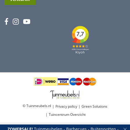
© Tuinmeubels.nl
Privacy policy
Green Solutions
Tuincentrum Overzicht
ZOMERSALE!
Tuinmeubelen - Barbecues - Buitenpotten -