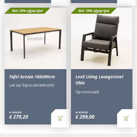
Met 20% afgeprijsd
Met 10% afgeprijsd
Tafel Arezzo 160x90cm
Lesli Living Loungestoel
Ohio
Let op: bijna uitverkocht!
Op voorraad
€
349
,
00
€
439
,
00
€
279
,
20
€
299
,
00