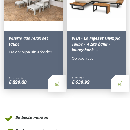
Valerie duo relax set
VITA - Loungeset Olympia
taupe
Taupe - 4 zits bank -
loungebank -…
Let op: bijna uitverkocht!
Op voorraad
€
1.125
,
00
€
799
,
99
€
899
,
00
€
639
,
99
Waarom Tuinmeubels.nl
De beste merken