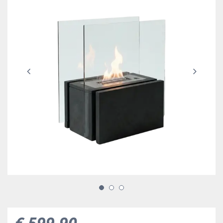
€
599
,
90