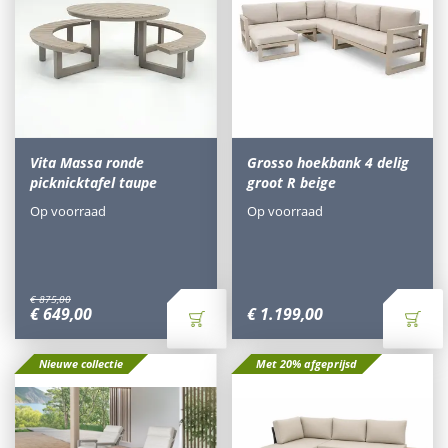
Vita Massa ronde
Grosso hoekbank 4 delig
picknicktafel taupe
groot R beige
Op voorraad
Op voorraad
€
875
,
00
€
649
,
00
€
1.199
,
00
Nieuwe collectie
Met 20% afgeprijsd