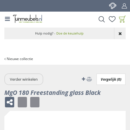
G
a
n
a
a
Product toegevoegd
r
Hulp nodig? -
Doe de keuzehulp
aan wensenlijst
c
o
n
t
Nieuwe collectie
e
n
t
Verder winkelen
Vergelijk (0)
MgO 180 Freestanding glass Black