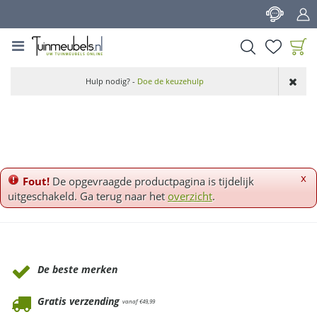
G
a
n
a
a
Product toegevoegd
r
Hulp nodig? -
Doe de keuzehulp
aan wensenlijst
c
o
n
t
e
n
x
Fout!
De opgevraagde productpagina is tijdelijk
t
uitgeschakeld. Ga terug naar het
overzicht
.
Waarom Tuinmeubels.nl
De beste merken
Gratis verzending
vanaf €49,99