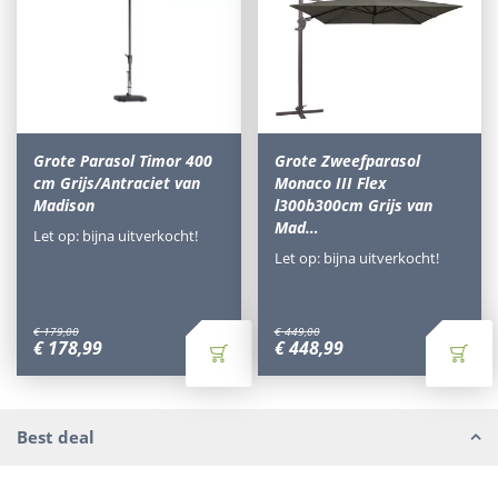
Grote Parasol Timor 400
Grote Zweefparasol
cm Grijs/Antraciet van
Monaco III Flex
Madison
l300b300cm Grijs van
Mad…
Let op: bijna uitverkocht!
Let op: bijna uitverkocht!
€
179
,
00
€
449
,
00
€
178
,
99
€
448
,
99
Best deal
Waarom Tuinmeubels.nl