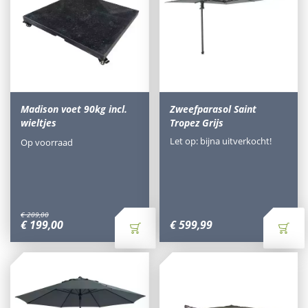
Madison voet 90kg incl.
Zweefparasol Saint
wieltjes
Tropez Grijs
Let op: bijna uitverkocht!
Op voorraad
€
209
,
00
€
199
,
00
€
599
,
99