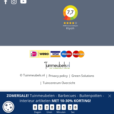
© Tuinmeubels.nl
Privacy policy
Green Solutions
Tuincentrum Overzicht
ZOMERSALE!
Tuinmeubelen - Barbecues - Buitenpotten -
Interieur artikelen
MET 10-30% KORTING!
COOKIE-INSTELLINGEN
0
3
2
0
2
1
2
6
Parasol Las Palmas 200cm met knik - Grijs
Dagen
Uren
Minuten
Sec