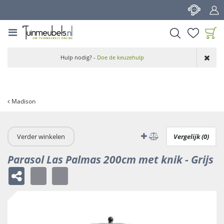
G
a
n
a
a
Product toegevoegd
r
Hulp nodig? -
Doe de keuzehulp
aan wensenlijst
c
o
n
t
Madison
e
n
t
Verder winkelen
Vergelijk (0)
Parasol Las Palmas 200cm met knik - Grijs