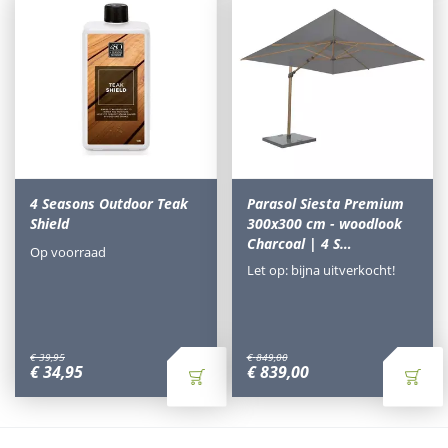
4 Seasons Outdoor Teak
Parasol Siesta Premium
Shield
300x300 cm - woodlook
Charcoal | 4 S…
Op voorraad
Let op: bijna uitverkocht!
€
39
,
95
€
849
,
00
€
34
,
95
€
839
,
00