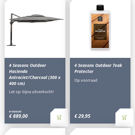
4 Seasons Outdoor
4 Seasons Outdoor Teak
Hacienda
Protector
Antraciet/Charcoal (300 x
Op voorraad
400 cm)
Let op: bijna uitverkocht!
€
949
,
00
€
889
,
00
€
29
,
95