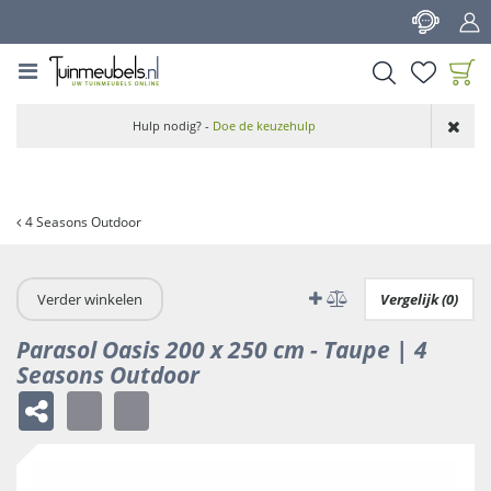
G
a
n
a
a
Product toegevoegd
r
Hulp nodig? -
Doe de keuzehulp
aan wensenlijst
c
o
n
t
4 Seasons Outdoor
e
n
t
Verder winkelen
Vergelijk (0)
Parasol Oasis 200 x 250 cm - Taupe | 4
Seasons Outdoor