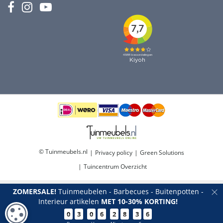
© Tuinmeubels.nl
Privacy policy
Green Solutions
Tuincentrum Overzicht
ZOMERSALE!
Tuinmeubelen - Barbecues - Buitenpotten -
Interieur artikelen
MET 10-30% KORTING!
COOKIE-INSTELLINGEN
0
3
0
6
2
8
3
5
Parasol Oasis 200 x 250 cm - Taupe | 4 Seasons Outdoor