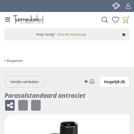
G
a
n
a
a
Product toegevoegd
r
Hulp nodig? -
Doe de keuzehulp
aan wensenlijst
c
o
n
t
Koopman
e
n
t
Verder winkelen
Vergelijk (0)
Parasolstandaard antraciet