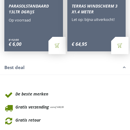
PARASOLSTANDAARD
TERRAS WINDSCHERM 3
13LTR DGRIJS
X1.4 METER
Let op: bijna uitverkocht!
Op voorraad
€
12
,
99
€
6
,
00
€
64
,
95
Best deal
Waarom Tuinmeubels.nl
De beste merken
Gratis verzending
vanaf €49,99
Gratis retour