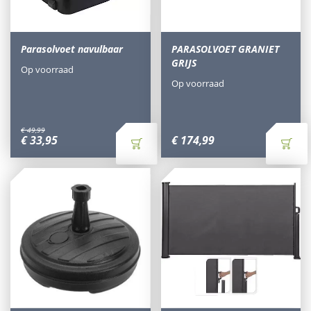
Parasolvoet navulbaar
PARASOLVOET GRANIET
GRIJS
Op voorraad
Op voorraad
€
49
,
99
€
33
,
95
€
174
,
99