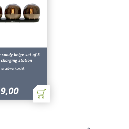
 sandy beige set of 3
 charging station
jna uitverkocht!
49
,
00