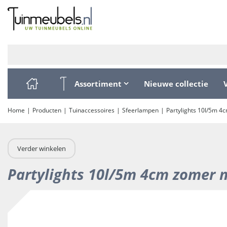
Ga
naar
content
Assortiment
Nieuwe collectie
Home
Producten
Tuinaccessoires
Sfeerlampen
Partylights 10l/5m 4
Verder winkelen
Partylights 10l/5m 4cm zomer 