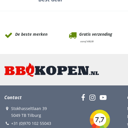
Waarom Tuinmeubels.nl
De beste merken
Gratis verzending
vanaf €49,99
Contact
Stokhasseltlaan 39
5049 TB Tilburg
+31 (0)970 102 55043