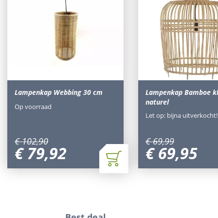
Lampenkap Webbing 30 cm
Lampenkap Bamboe kle
naturel
Op voorraad
Let op: bijna uitverkocht!
€
102
,
90
€
69
,
99
€
79
,
92
€
69
,
95
Best deal