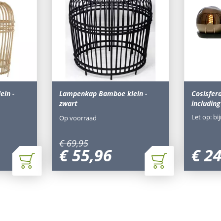
in -
Lampenkap Bamboe klein -
Cosisfera
zwart
including
Let op: bi
Op voorraad
€
69
,
95
€
55
,
96
€
2