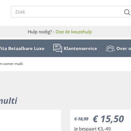
Hulp nodig? -
Doe de keuzehulp
Vita Betaalbare Luxe
Klantenservice
Over 
cm zomer multi
multi
€
15
,
50
€
18
,
99
Je bespaart €3,-49