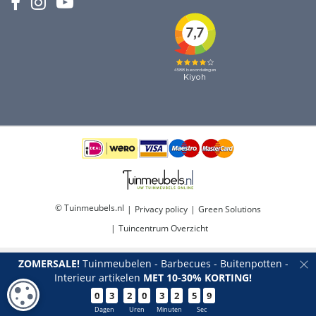
© Tuinmeubels.nl
Privacy policy
Green Solutions
Tuincentrum Overzicht
ZOMERSALE!
Tuinmeubelen - Barbecues - Buitenpotten -
Interieur artikelen
MET 10-30% KORTING!
COOKIE-INSTELLINGEN
0
3
2
0
3
2
5
9
Pillow 50 x 50 cm terra cotta
Dagen
Uren
Minuten
Sec