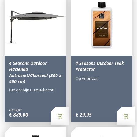
4 Seasons Outdoor
4 Seasons Outdoor Teak
Hacienda
Protector
Antraciet/Charcoal (300 x
Op voorraad
400 cm)
Let op: bijna uitverkocht!
€
949
,
00
€
889
,
00
€
29
,
95