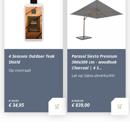
4 Seasons Outdoor Teak
Parasol Siesta Premium
Shield
300x300 cm - woodlook
Charcoal | 4 S…
Op voorraad
Let op: bijna uitverkocht!
€
39
,
95
€
849
,
00
€
34
,
95
€
839
,
00
Waarom Tuinmeubels.nl