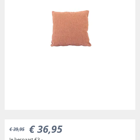
€
36
,
95
€
39
,
95
Je bespaart €3,-