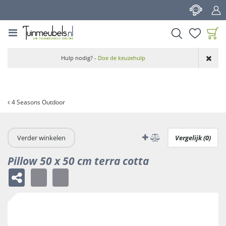
G
a
n
a
a
Product toegevoegd
r
Hulp nodig? -
Doe de keuzehulp
aan wensenlijst
c
o
n
t
4 Seasons Outdoor
e
n
t
Verder winkelen
Vergelijk (0)
Pillow 50 x 50 cm terra cotta