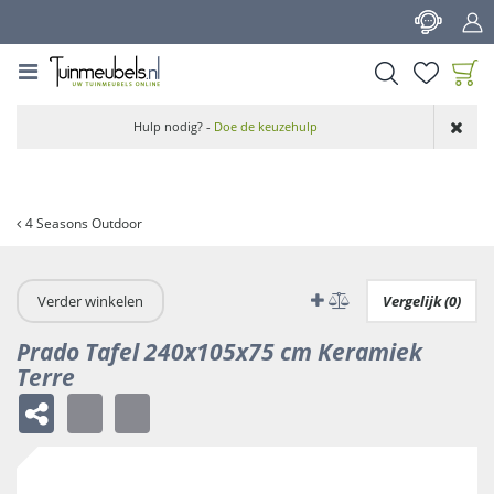
G
a
n
a
a
Product toegevoegd
r
Hulp nodig? -
Doe de keuzehulp
aan wensenlijst
c
o
n
t
4 Seasons Outdoor
e
n
t
Verder winkelen
Vergelijk (0)
Prado Tafel 240x105x75 cm Keramiek
Terre