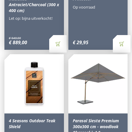
Antraciet/Charcoal (300 x
Op voorraad
400 cm)
Let op: bijna uitverkocht!
€
949
,
00
€
889
,
00
€
29
,
95
4 Seasons Outdoor Teak
Parasol Siesta Premium
Shield
300x300 cm - woodlook