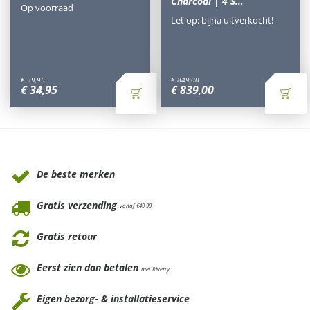
Charcoal | 4 S…
Op voorraad
Let op: bijna uitverkocht!
€
39
,
95
€
849
,
00
€
34
,
95
€
839
,
00
Waarom Tuinmeubels.nl
De beste merken
Gratis verzending
vanaf €49,99
Gratis retour
Eerst zien dan betalen
met Riverty
Eigen bezorg- & installatieservice