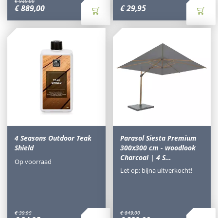
€
949
,
00
€
889
,
00
€
29
,
95
4 Seasons Outdoor Teak
Parasol Siesta Premium
Shield
300x300 cm - woodlook
Charcoal | 4 S…
Op voorraad
Let op: bijna uitverkocht!
€
39
,
95
€
849
,
00