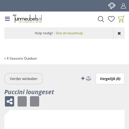
G
a
n
a
a
Product toegevoegd
r
Hulp nodig? -
Doe de keuzehulp
aan wensenlijst
c
o
n
t
4 Seasons Outdoor
e
n
t
Verder winkelen
Vergelijk (0)
Puccini loungeset