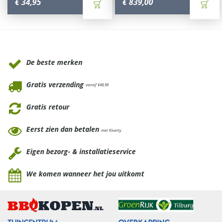
€
34
,
95
€
839
,
00
Waarom Tuinmeubels.nl
De beste merken
Gratis verzending
vanaf €49,99
Gratis retour
Eerst zien dan betalen
met Riverty
Eigen bezorg- & installatieservice
We komen wanneer het jou uitkomt