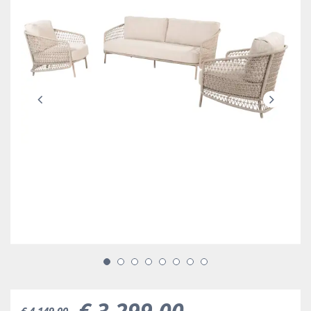
€
3.299
,
00
€
4.149
,
00