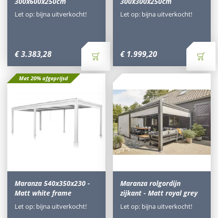
300x600x250cm
300x300x250cm
Let op: bijna uitverkocht!
Let op: bijna uitverkocht!
€
3.383
,
28
€
1.999
,
20
Met 20% afgeprijsd
Maranza 540x350x230 -
Maranza rolgordijn
Matt white frame
zijkant - Matt royal grey
Let op: bijna uitverkocht!
Let op: bijna uitverkocht!