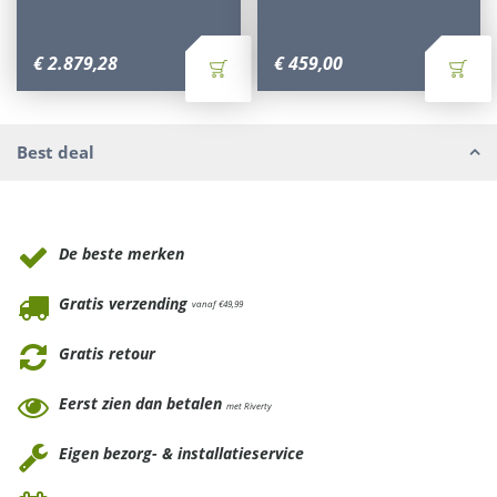
€
2.879
,
28
€
459
,
00
Best deal
Waarom Tuinmeubels.nl
De beste merken
Gratis verzending
vanaf €49,99
Gratis retour
Eerst zien dan betalen
met Riverty
Eigen bezorg- & installatieservice