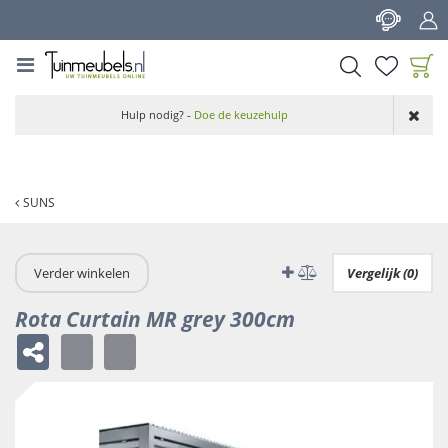
G
a
n
a
a
Product toegevoegd
r
Hulp nodig? -
Doe de keuzehulp
aan wensenlijst
c
o
n
t
SUNS
e
n
t
Verder winkelen
Vergelijk (0)
Rota Curtain MR grey 300cm