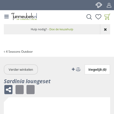
G
a
n
a
a
Product toegevoegd
r
Hulp nodig? -
Doe de keuzehulp
aan wensenlijst
c
o
n
t
4 Seasons Outdoor
e
n
t
Verder winkelen
Vergelijk (0)
Sardinia loungeset