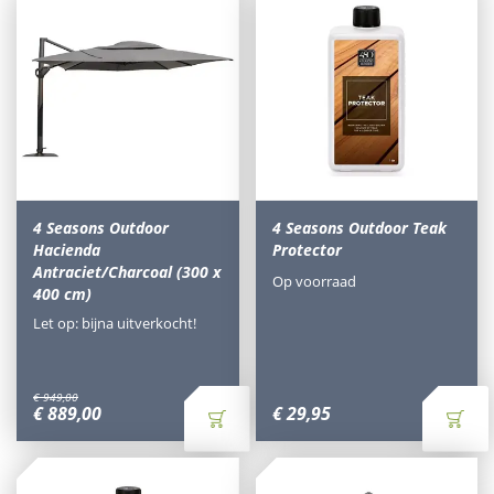
4 Seasons Outdoor
4 Seasons Outdoor Teak
Hacienda
Protector
Antraciet/Charcoal (300 x
Op voorraad
400 cm)
Let op: bijna uitverkocht!
€
949
,
00
€
889
,
00
€
29
,
95