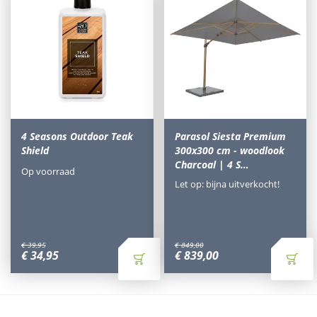
4 Seasons Outdoor Teak
Parasol Siesta Premium
Shield
300x300 cm - woodlook
Charcoal | 4 S…
Op voorraad
Let op: bijna uitverkocht!
€
39
,
95
€
849
,
00
€
34
,
95
€
839
,
00
Waarom Tuinmeubels.nl