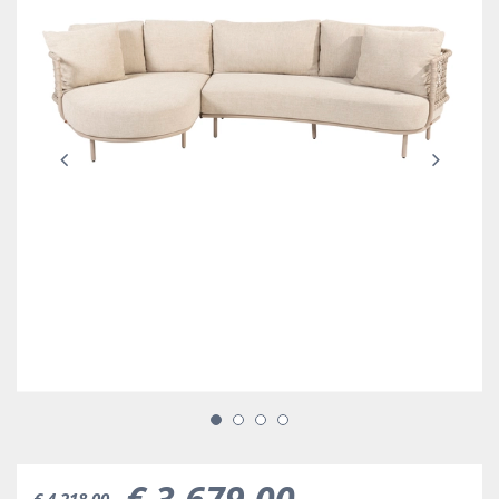
€
3.679
,
00
€
4.218
,
00