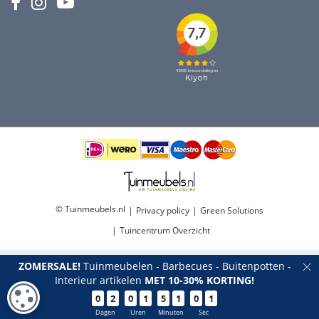
© Tuinmeubels.nl
Privacy policy
Green Solutions
Tuincentrum Overzicht
ZOMERSALE!
Tuinmeubelen - Barbecues - Buitenpotten -
Interieur artikelen
MET 10-30% KORTING!
COOKIE-INSTELLINGEN
0
2
0
1
5
1
0
0
Sardinia loungeset
Dagen
Uren
Minuten
Sec