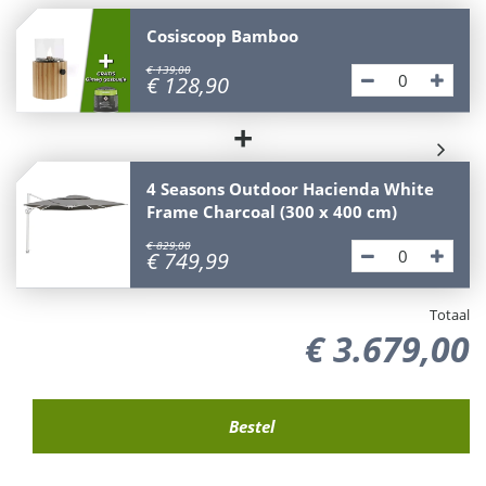
Cosiscoop Bamboo
€
139
,
00
€
128
,
90
+
4 Seasons Outdoor Hacienda White
Frame Charcoal (300 x 400 cm)
€
829
,
00
€
749
,
99
Totaal
€
3.679
,
00