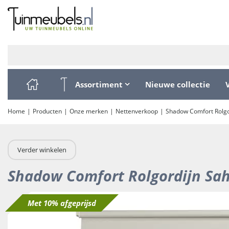
Ga
naar
content
Assortiment
Nieuwe collectie
Home
Producten
Onze merken
Nettenverkoop
Shadow Comfort Rolgo
Verder winkelen
Shadow Comfort Rolgordijn Sa
Met 10% afgeprijsd