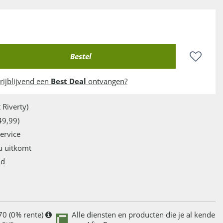
rijblijvend een
Best Deal
ontvangen?
 Riverty)
49,99)
service
u uitkomt
jd
70 (0% rente)
Alle diensten en producten die je al kende