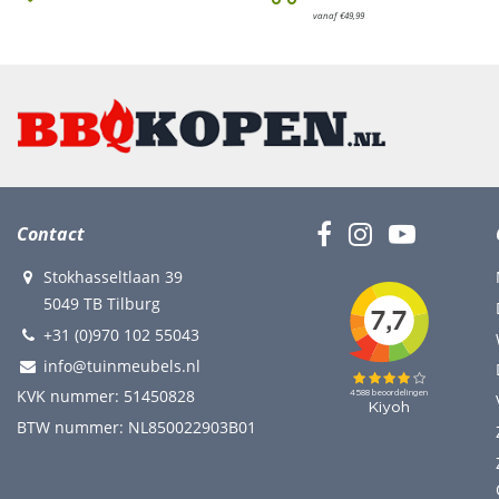
vanaf €49,99
Contact
Stokhasseltlaan 39
5049 TB Tilburg
+31 (0)970 102 55043
info@tuinmeubels.nl
KVK nummer: 51450828
BTW nummer: NL850022903B01