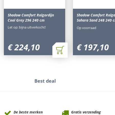
Shadow Comfort Rolgordijn
Shadow Comfort Rolgo
Cool Grey 296 240 cm
Sahara Sand 248 240 
Let op: bijna uitverkocht!
Op voorraad
€
224
,
10
€
197
,
10
Best deal
Waarom Tuinmeubels.nl
De beste merken
Gratis verzending