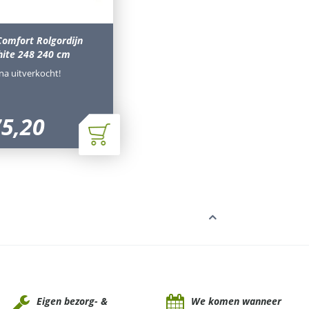
omfort Rolgordijn
hite 248 240 cm
jna uitverkocht!
75
,
20
Eigen bezorg- &
We komen wanneer