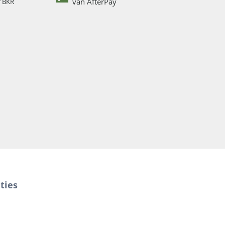
van AfterPay
r BKR
ties