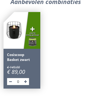
Aanbevolen combinaties
Cosiscoop
Basket zwart
€
149
,
00
€
89
,
00