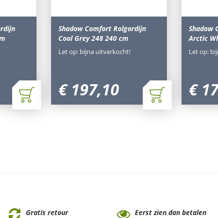
rdijn
Shadow Comfort Rolgordijn
Shadow C
cm
Cool Grey 248 240 cm
Arctic W
Let op: bijna uitverkocht!
Let op: bi
€
197
,
10
€
1
Gratis retour
Eerst zien dan betalen