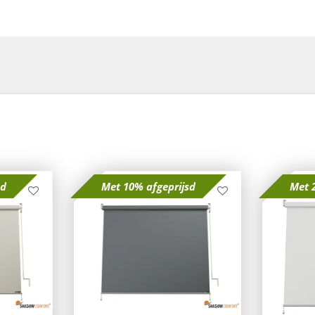
sd
Met 10% afgeprijsd
Met 