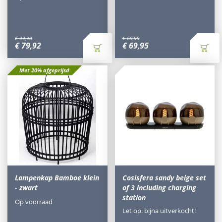
€
99
,
90
€
69
,
99
€
79
,
92
€
69
,
95
Met 20% afgeprijsd
Lampenkap Bamboe klein
Cosisfera sandy beige set
- zwart
of 3 including charging
station
Op voorraad
Let op: bijna uitverkocht!