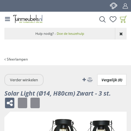
G
a
n
a
a
Product toegevoegd
r
Hulp nodig? -
Doe de keuzehulp
aan wensenlijst
c
o
n
t
Sfeerlampen
e
n
t
Verder winkelen
Vergelijk (0)
Solar Light (Ø14, H80cm) Zwart - 3 st.