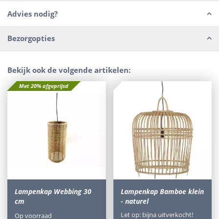
Advies nodig?
Bezorgopties
Bekijk ook de volgende artikelen:
Met 20% afgeprijsd
Lampenkap Webbing 30
Lampenkap Bamboe klein
cm
- naturel
Let op: bijna uitverkocht!
Op voorraad