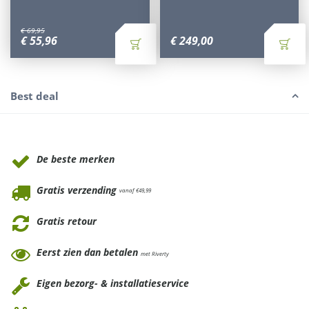
€
69
,
95
€
55
,
96
€
249
,
00
Best deal
Waarom Tuinmeubels.nl
De beste merken
Gratis verzending
vanaf €49,99
Gratis retour
Eerst zien dan betalen
met Riverty
Eigen bezorg- & installatieservice