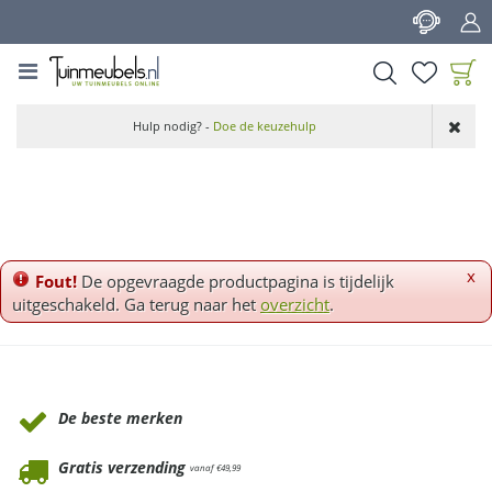
G
a
n
a
a
Product toegevoegd
r
Hulp nodig? -
Doe de keuzehulp
aan wensenlijst
c
o
n
t
e
n
x
Fout!
De opgevraagde productpagina is tijdelijk
t
uitgeschakeld. Ga terug naar het
overzicht
.
Waarom Tuinmeubels.nl
De beste merken
Gratis verzending
vanaf €49,99