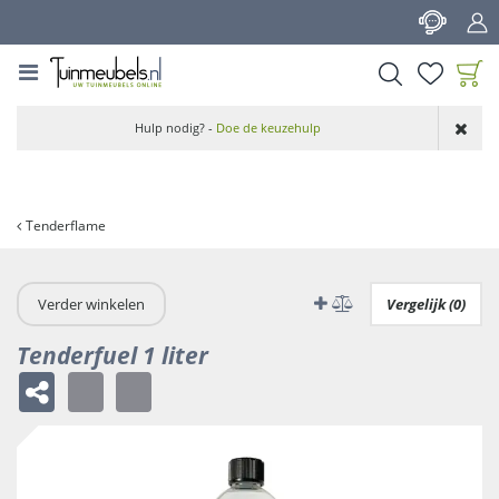
G
a
n
a
a
Product toegevoegd
r
Hulp nodig? -
Doe de keuzehulp
aan wensenlijst
c
o
n
t
Tenderflame
e
n
t
Verder winkelen
Vergelijk (0)
Tenderfuel 1 liter