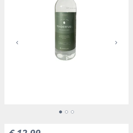
€
12
,
99