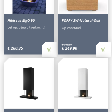
Hibiscus MgO 90
POPPY 3W-Natural-Oak
Let op: bijna uitverkocht!
Op voorraad
€
249
,
99
€
260
,
35
€
249
,
90