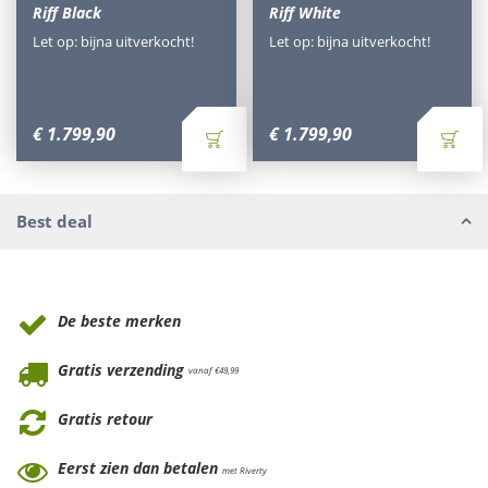
Riff Black
Riff White
Let op: bijna uitverkocht!
Let op: bijna uitverkocht!
€
1.799
,
90
€
1.799
,
90
Best deal
Waarom Tuinmeubels.nl
De beste merken
Gratis verzending
vanaf €49,99
Gratis retour
Eerst zien dan betalen
met Riverty