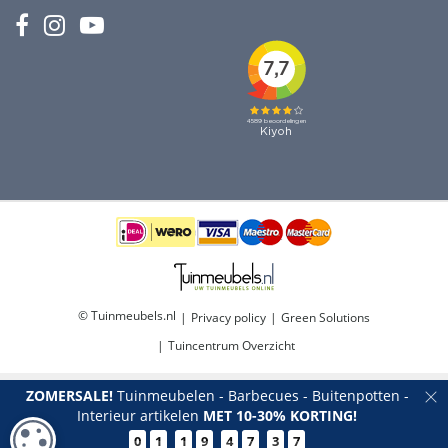
© Tuinmeubels.nl
Privacy policy
Green Solutions
Tuincentrum Overzicht
ZOMERSALE!
Tuinmeubelen - Barbecues - Buitenpotten -
Interieur artikelen
MET 10-30% KORTING!
COOKIE-INSTELLINGEN
0
1
1
9
4
7
3
6