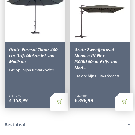
Grote Parasol Timor 400
Grote Zweefparasol
cm Grijs/Antraciet van
Monaco III Flex
Madison
l300b300cm Grijs van
Mad…
Let op: bijna uitverkocht!
Let op: bijna uitverkocht!
€
179
,
00
€
449
,
00
€
158
,
99
€
398
,
99
Best deal