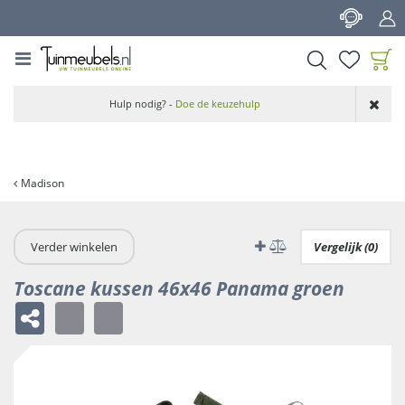
G
a
n
a
a
Product toegevoegd
r
Hulp nodig? -
Doe de keuzehulp
aan wensenlijst
c
o
n
t
Madison
e
n
t
Verder winkelen
Vergelijk (0)
Toscane kussen 46x46 Panama groen