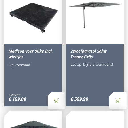
Madison voet 90kg incl.
Zweefparasol Saint
wieltjes
Tropez Grijs
Let op: bijna uitverkocht!
Op voorraad
€
209
,
00
€
199
,
00
€
599
,
99