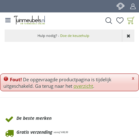
G
a
n
a
a
Product toegevoegd
r
Hulp nodig? -
Doe de keuzehulp
aan wensenlijst
c
o
n
t
e
n
x
Fout!
De opgevraagde productpagina is tijdelijk
t
uitgeschakeld. Ga terug naar het
overzicht
.
Waarom Tuinmeubels.nl
De beste merken
Gratis verzending
vanaf €49,99