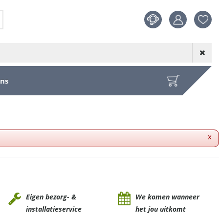
Product toege
aan wensenl
ons
x
Eigen bezorg- &
We komen wanneer
installatieservice
het jou uitkomt