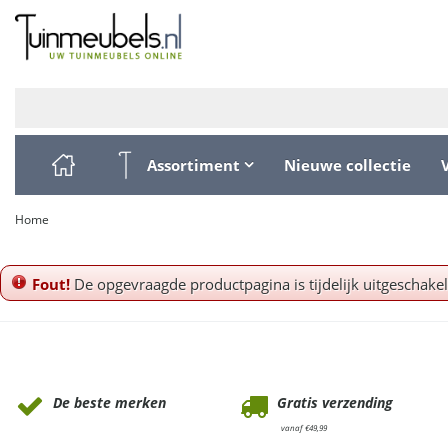
Ga
naar
content
Assortiment
Nieuwe collectie
Home
Fout!
De opgevraagde productpagina is tijdelijk uitgeschake
Waarom Tuinmeubels.nl
De beste merken
Gratis verzending
vanaf €49,99