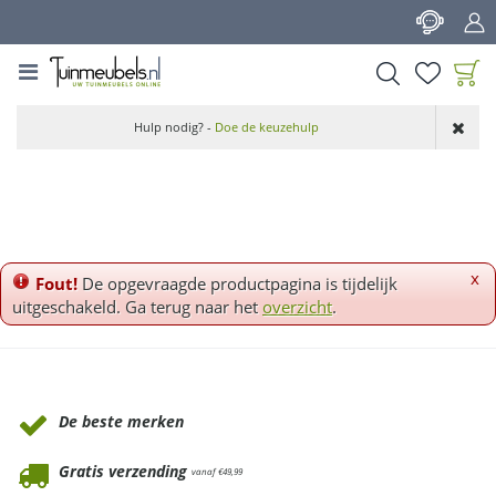
G
a
n
a
a
Product toegevoegd
r
Hulp nodig? -
Doe de keuzehulp
aan wensenlijst
c
o
n
t
e
n
x
Fout!
De opgevraagde productpagina is tijdelijk
t
uitgeschakeld. Ga terug naar het
overzicht
.
Waarom Tuinmeubels.nl
De beste merken
Gratis verzending
vanaf €49,99