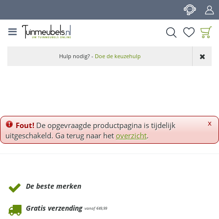
G
a
n
a
a
Product toegevoegd
r
Hulp nodig? -
Doe de keuzehulp
aan wensenlijst
c
o
n
t
e
n
x
Fout!
De opgevraagde productpagina is tijdelijk
t
uitgeschakeld. Ga terug naar het
overzicht
.
Waarom Tuinmeubels.nl
De beste merken
Gratis verzending
vanaf €49,99