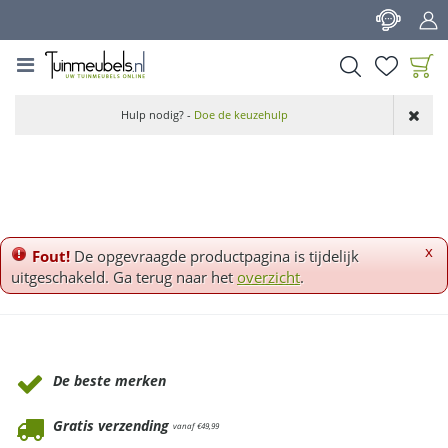
G
a
n
a
a
Product toegevoegd
r
Hulp nodig? -
Doe de keuzehulp
aan wensenlijst
c
o
n
t
e
n
x
Fout!
De opgevraagde productpagina is tijdelijk
t
uitgeschakeld. Ga terug naar het
overzicht
.
Waarom Tuinmeubels.nl
De beste merken
Gratis verzending
vanaf €49,99