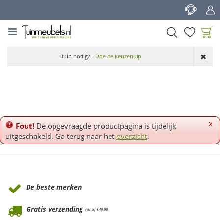
G
a
n
a
a
Product toegevoegd
r
Hulp nodig? -
Doe de keuzehulp
aan wensenlijst
c
o
n
t
e
n
x
Fout!
De opgevraagde productpagina is tijdelijk
t
uitgeschakeld. Ga terug naar het
overzicht
.
Waarom Tuinmeubels.nl
De beste merken
Gratis verzending
vanaf €49,99