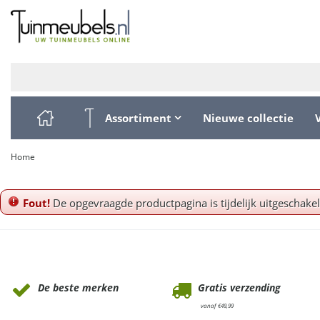
Ga
naar
content
Assortiment
Nieuwe collectie
Home
Fout!
De opgevraagde productpagina is tijdelijk uitgeschake
Waarom Tuinmeubels.nl
De beste merken
Gratis verzending
vanaf €49,99