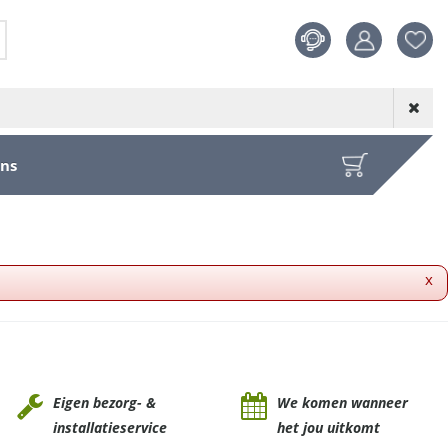
Product toege
aan wensenl
ons
x
Eigen bezorg- &
We komen wanneer
installatieservice
het jou uitkomt