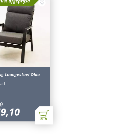
10% afgeprijsd
ing Loungestoel Ohio
aad
0
69
,
10