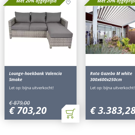
Met 20% afgeprijsd
Met 20% afgeprij
Lounge-hoekbank Valencia
Rota Gazebo M white
Smoke
300x600x250cm
Let op: bijna uitverkocht!
Let op: bijna uitverkocht!
€
879
,
00
€
703
,
20
€
3.383
,
2