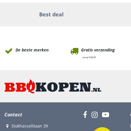
Best deal
Waarom Tuinmeubels.nl
De beste merken
Gratis verzending
vanaf €49,99
Contact
Stokhasseltlaan 39