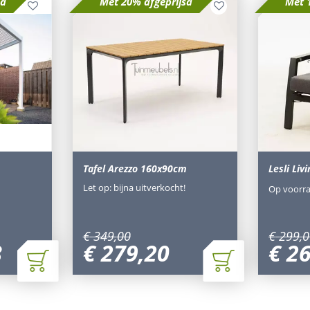
sd
Met 20% afgeprijsd
Met 
Tafel Arezzo 160x90cm
Lesli Liv
Let op: bijna uitverkocht!
Op voorr
€
349
,
00
€
299
,
0
8
€
279
,
20
€
2