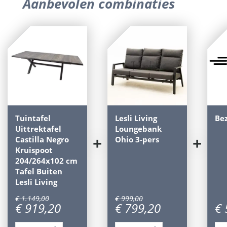
Aanbevolen combinaties
Tuintafel
Lesli Living
Be
Uittrektafel
Loungebank
+
+
Castilla Negro
Ohio 3-pers
Kruispoot
204/264x102 cm
Tafel Buiten
Lesli Living
€
1.149
,
00
€
999
,
00
€
919
,
20
€
799
,
20
€