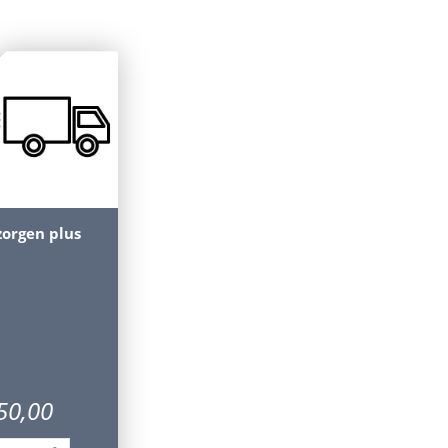
zorgen plus
50
,
00