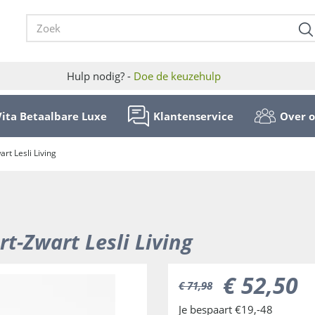
Hulp nodig? -
Doe de keuzehulp
Vita Betaalbare Luxe
Klantenservice
Over 
rt Lesli Living
t-Zwart Lesli Living
€
52
,
50
€
71
,
98
Je bespaart €19,-48