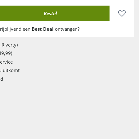
rijblijvend een
Best Deal
ontvangen?
 Riverty)
49,99)
service
u uitkomt
jd