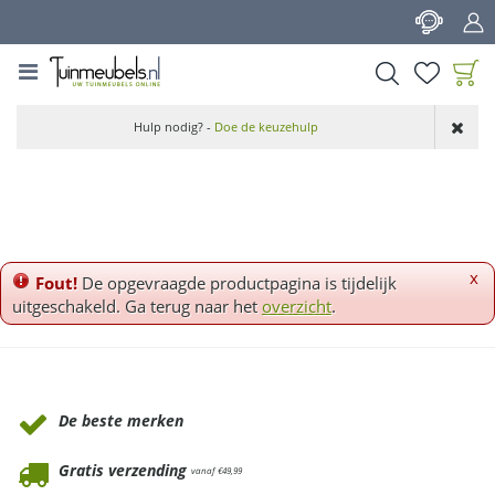
G
a
n
a
a
Product toegevoegd
r
Hulp nodig? -
Doe de keuzehulp
aan wensenlijst
c
o
n
t
e
n
x
Fout!
De opgevraagde productpagina is tijdelijk
t
uitgeschakeld. Ga terug naar het
overzicht
.
Waarom Tuinmeubels.nl
De beste merken
Gratis verzending
vanaf €49,99