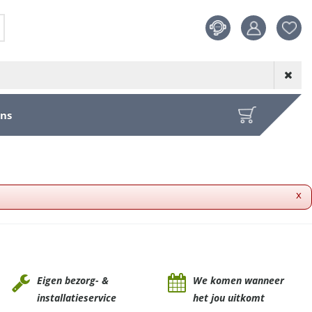
Product toege
aan wensenl
ons
x
Eigen bezorg- &
We komen wanneer
installatieservice
het jou uitkomt