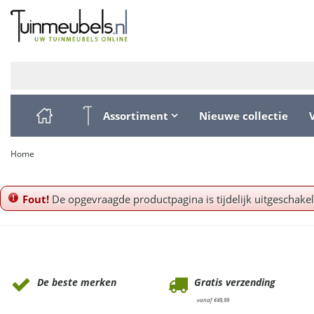
Ga
naar
content
Assortiment
Nieuwe collectie
Home
Fout!
De opgevraagde productpagina is tijdelijk uitgeschake
Waarom Tuinmeubels.nl
De beste merken
Gratis verzending
vanaf €49,99