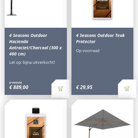
4 Seasons Outdoor
4 Seasons Outdoor Teak
Hacienda
Protector
Antraciet/Charcoal (300 x
Op voorraad
400 cm)
Let op: bijna uitverkocht!
€
949
,
00
€
889
,
00
€
29
,
95