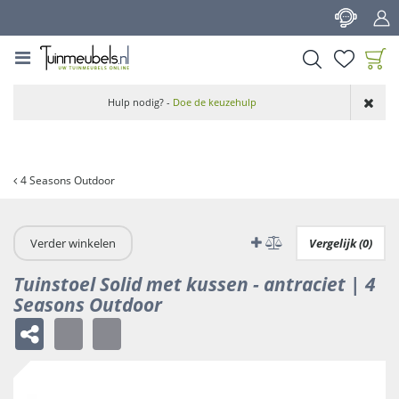
G
a
n
a
a
Product toegevoegd
r
Hulp nodig? -
Doe de keuzehulp
aan wensenlijst
c
o
n
t
4 Seasons Outdoor
e
n
t
Verder winkelen
Vergelijk (0)
Tuinstoel Solid met kussen - antraciet | 4
Seasons Outdoor