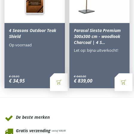
4 Seasons Outdoor Teak
Parasol Siesta Premium
Shield
300x300 cm - woodlook
Charcoal | 4 S…
Op voorraad
Let op: bijna uitverkocht!
€
39
,
95
€
849
,
00
€
34
,
95
€
839
,
00
Waarom Tuinmeubels.nl
De beste merken
Gratis verzending
vanaf €49,99