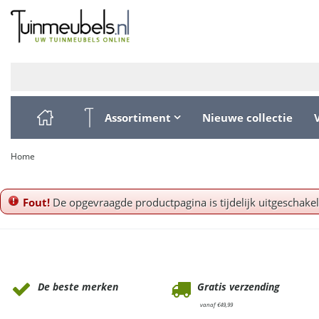
Ga
naar
content
Assortiment
Nieuwe collectie
Home
Fout!
De opgevraagde productpagina is tijdelijk uitgeschake
Waarom Tuinmeubels.nl
De beste merken
Gratis verzending
vanaf €49,99