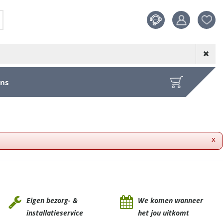
Product toege
aan wensenl
ons
x
Eigen bezorg- &
We komen wanneer
installatieservice
het jou uitkomt