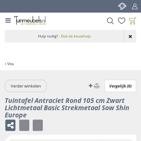
G
a
n
a
a
Product toegevoegd
r
Hulp nodig? -
Doe de keuzehulp
aan wensenlijst
c
o
n
t
Vita
e
n
t
Verder winkelen
Vergelijk (0)
Tuintafel Antraciet Rond 105 cm Zwart
Lichtmetaal Basic Strekmetaal Sow Shin
Europe