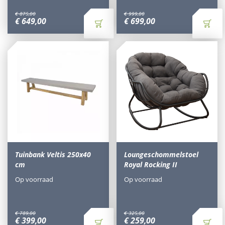
€
875
,
00
€
999
,
00
€
649
,
00
€
699
,
00
Tuinbank Veltis 250x40
Loungeschommelstoel
cm
Royal Rocking II
Op voorraad
Op voorraad
€
789
,
00
€
325
,
00
€
399
,
00
€
259
,
00