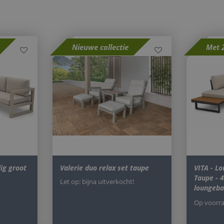
 cookies maken de kernfunctionaliteiten van de website mogelijk, zoals gebruikersaanm
bsite kan niet goed worden gebruikt zonder de strikt noodzakelijke cookies.
Aanbieder / Domein
Vervaldatum
Omschrijving
Nieuwe collectie
Met 
1 jaar 1
This cookie name is asssociated with Goog
Google LLC
maand
Analytics - which is a significant update t
.tuinmeubels.nl
commonly used analytics service. This coo
distinguish unique users by assigning a 
number as a client identifier. It is include
request in a site and used to calculate visi
campaign data for the sites analytics report
set to expire after 2 years, although this 
website owners.
nt
4 weken 2
Deze cookie wordt gebruikt door de Cooki
CookieScript
dagen
service om de cookievoorkeuren van bezo
www.tuinmeubels.nl
onthouden. De cookie-banner van Cookie-
noodzakelijk om correct te werken.
29 minuten
Deze cookie wordt gebruikt om ondersche
Cloudflare Inc.
55 seconden
mensen en bots. Dit is gunstig voor de we
.vimeo.com
ig groot
Valerie duo relax set taupe
VITA - L
rapporten te kunnen maken over het geb
website.
Taupe - 4
Let op: bijna uitverkocht!
loungeb
29 minuten
Deze cookie wordt gebruikt om ondersche
Cloudflare Inc.
59 seconden
mensen en bots. Dit is gunstig voor de we
.db.sleak.chat
Op voorr
rapporten te kunnen maken over het geb
website.