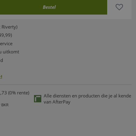
 Riverty)
49,99)
service
u uitkomt
jd
!
,73 (0% rente)
Alle diensten en producten die je al kende
van AfterPay
r BKR