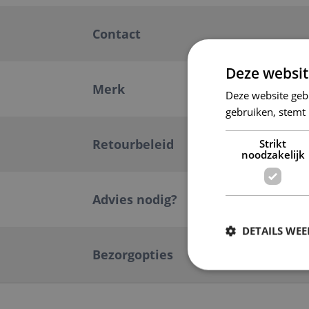
Contact
Deze websit
Merk
Deze website geb
gebruiken, stemt
Retourbeleid
Strikt
noodzakelijk
Advies nodig?
DETAILS WE
Bezorgopties
S