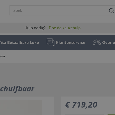
Hulp nodig? -
Doe de keuzehulp
Vita Betaalbare Luxe
Klantenservice
Over 
baar
schuifbaar
€
719
,
20