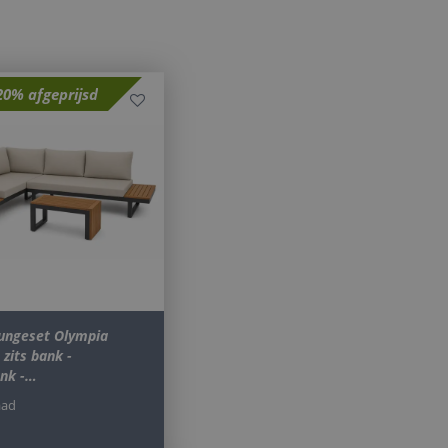
elding en
20% afgeprijsd
le Universal
o Google's more
kie is used to
randomly generated
d in each page
tor, session and
s. By default it is
is customisable by
e-Script.com-
ekers te
Script.com is
id te maken tussen
bsite, om geldige
oungeset Olympia
ruik van hun
 zits bank -
ank -…
id te maken tussen
bsite, om geldige
aad
ruik van hun