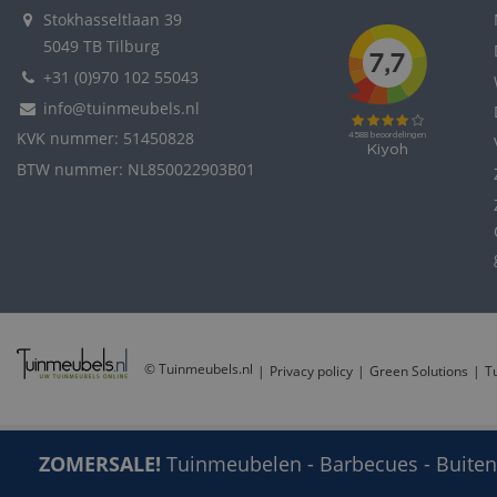
Stokhasseltlaan 39
test_cookie
5049 TB Tilburg
+31 (0)970 102 55043
VISITOR_INFO1_LIV
info@tuinmeubels.nl
KVK nummer: 51450828
BTW nummer: NL850022903B01
ANONCHK
_fbp
_gcl_au
© Tuinmeubels.nl
Privacy policy
Green Solutions
T
SM
MR
ZOMERSALE!
Tuinmeubelen - Barbecues - Buitenp
Tuintafel Manta 180 cream uitschuifbaar