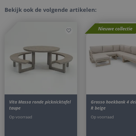
Strikt noodzakelijke
Bekijk ook de volgende artikelen:
accountbeheer. De we
Naam
Nieuwe collectie
_ga
CookieScriptConse
__cf_bm
Vita Massa ronde picknicktafel
Grosso hoekbank 4 del
taupe
R beige
__cf_bm
Op voorraad
Op voorraad