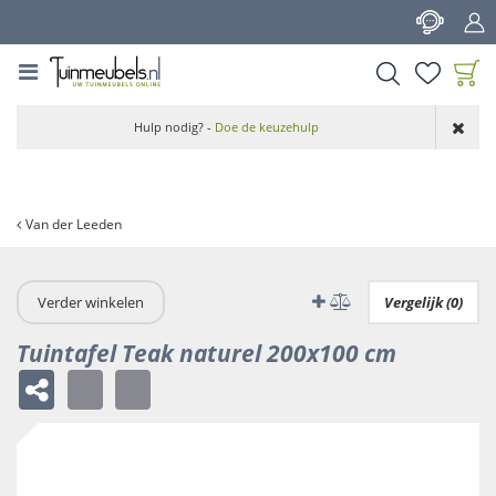
G
a
n
a
a
Product toegevoegd
r
Hulp nodig? -
Doe de keuzehulp
aan wensenlijst
c
o
n
t
Van der Leeden
e
n
t
Verder winkelen
Vergelijk (0)
Tuintafel Teak naturel 200x100 cm