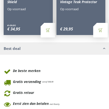
Shield
Vintage Teak Protector
Op voorraad
Op voorraad
€
39
,
95
€
34
,
95
€
29
,
95
Best deal
Waarom Tuinmeubels.nl
De beste merken
Gratis verzending
vanaf €49,99
Gratis retour
Eerst zien dan betalen
met Riverty