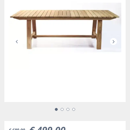
€
499
,
00
€
689
,
00