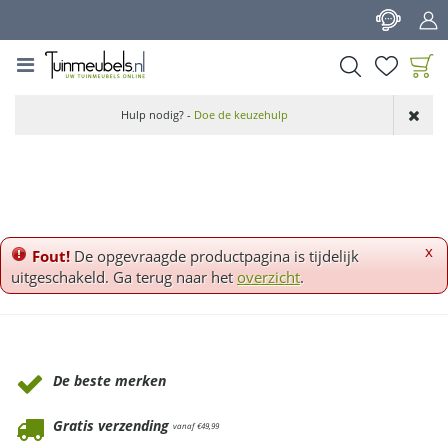
G
a
n
a
a
Product toegevoegd
r
Hulp nodig? -
Doe de keuzehulp
aan wensenlijst
c
o
n
t
e
n
x
Fout!
De opgevraagde productpagina is tijdelijk
t
uitgeschakeld. Ga terug naar het
overzicht
.
Waarom Tuinmeubels.nl
De beste merken
Gratis verzending
vanaf €49,99