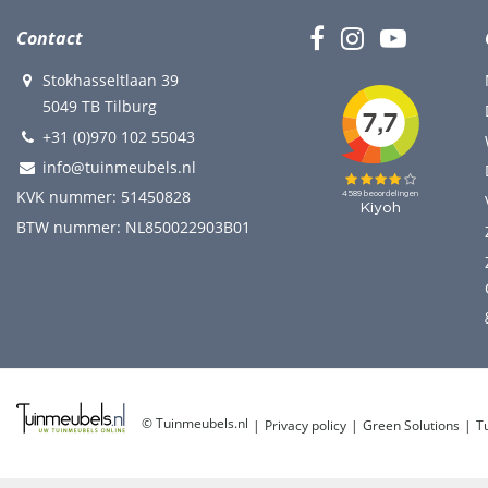
Contact
Stokhasseltlaan 39
5049 TB Tilburg
+31 (0)970 102 55043
info@tuinmeubels.nl
KVK nummer: 51450828
BTW nummer: NL850022903B01
© Tuinmeubels.nl
Privacy policy
Green Solutions
T