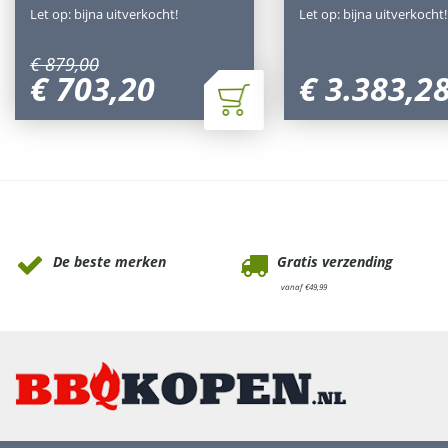
Let op: bijna uitverkocht!
Let op: bijna uitverkocht!
€
879
,
00
€
703
,
20
€
3.383
,
2
Waarom Tuinmeubels.nl
De beste merken
Gratis verzending
vanaf €49,99