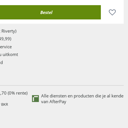
 Riverty)
49,99)
service
u uitkomt
jd
,70 (0% rente)
Alle diensten en producten die je al kende
van AfterPay
r BKR