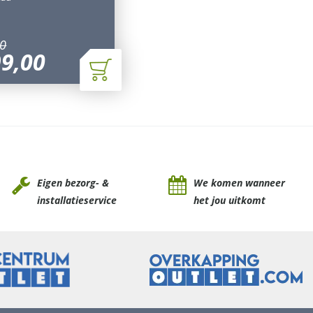
0
99
,
00
Eigen bezorg- &
We komen wanneer
installatieservice
het jou uitkomt