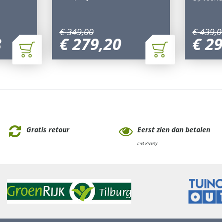
€
349
,
00
€
439
,
0
8
€
279
,
20
€
2
Gratis retour
Eerst zien dan betalen
met Riverty