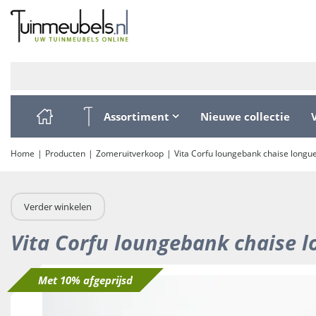
Ga
naar
content
Assortiment
Nieuwe collectie
Home
Producten
Zomeruitverkoop
Vita Corfu loungebank chaise longu
Verder winkelen
Vita Corfu loungebank chaise 
Met 10% afgeprijsd