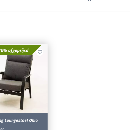
10% afgeprijsd
ing Loungestoel Ohio
aad