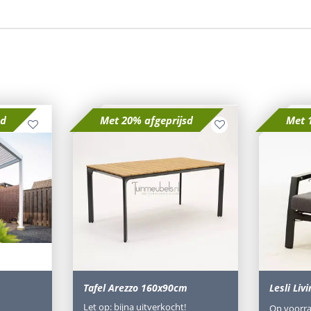
sd
Met 20% afgeprijsd
Met 
Tafel Arezzo 160x90cm
Lesli Liv
Let op: bijna uitverkocht!
Op voorr