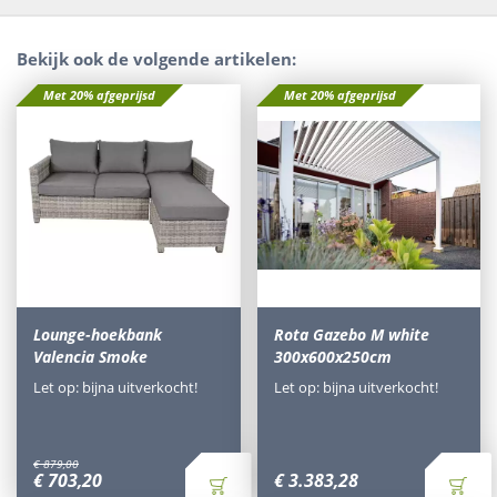
Bekijk ook de volgende artikelen:
Met 20% afgeprijsd
Met 20% afgeprijsd
Lounge-hoekbank
Rota Gazebo M white
Valencia Smoke
300x600x250cm
Let op: bijna uitverkocht!
Let op: bijna uitverkocht!
€
879
,
00
€
703
,
20
€
3.383
,
28