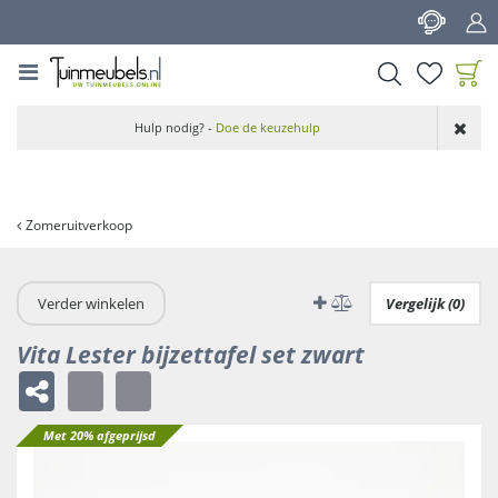
G
a
n
a
a
Product toegevoegd
r
Hulp nodig? -
Doe de keuzehulp
aan wensenlijst
c
o
n
t
Zomeruitverkoop
e
n
t
Verder winkelen
Vergelijk (0)
Vita Lester bijzettafel set zwart
Met 20% afgeprijsd