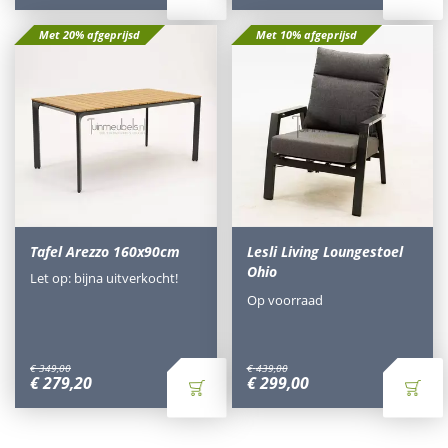
Met 20% afgeprijsd
Met 10% afgeprijsd
Tafel Arezzo 160x90cm
Lesli Living Loungestoel
Ohio
Let op: bijna uitverkocht!
Op voorraad
€
349
,
00
€
439
,
00
€
279
,
20
€
299
,
00