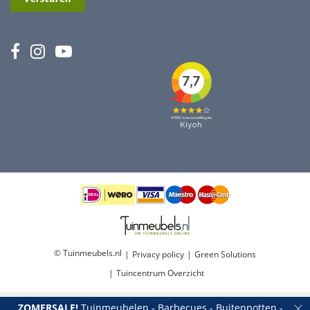
© Tuinmeubels.nl
Privacy policy
Green Solutions
Tuincentrum Overzicht
ZOMERSALE!
Tuinmeubelen - Barbecues - Buitenpotten -