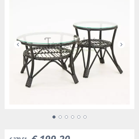
€
199
,
20
€
279
,
51