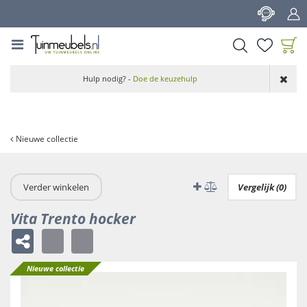
G
a
n
a
a
Product toegevoegd
r
Hulp nodig? -
Doe de keuzehulp
aan wensenlijst
c
o
n
t
Nieuwe collectie
e
n
t
Verder winkelen
Vergelijk (0)
Vita Trento hocker
Nieuwe collectie