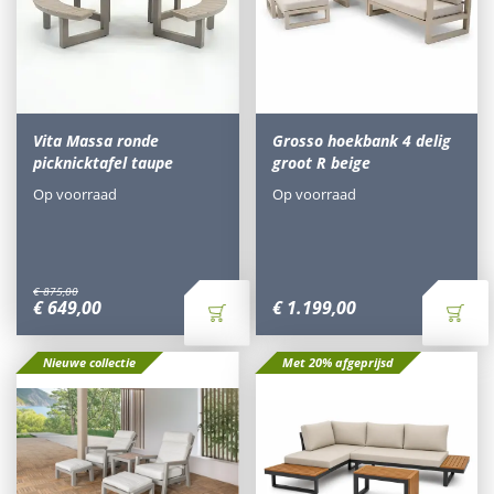
Vita Massa ronde
Grosso hoekbank 4 delig
picknicktafel taupe
groot R beige
Op voorraad
Op voorraad
€
875
,
00
€
649
,
00
€
1.199
,
00
Nieuwe collectie
Met 20% afgeprijsd