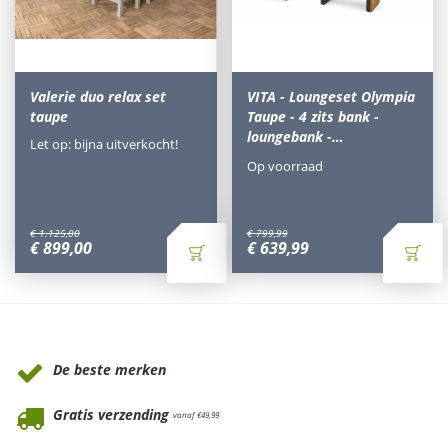
Valerie duo relax set
VITA - Loungeset Olympia
taupe
Taupe - 4 zits bank -
loungebank -…
Let op: bijna uitverkocht!
Op voorraad
€
1.125
,
00
€
799
,
99
€
899
,
00
€
639
,
99
Waarom Tuinmeubels.nl
De beste merken
Gratis verzending
vanaf €49,99