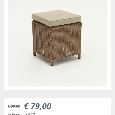
€
79
,
00
€
99
,
00
Je bespaart €20,-