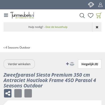
G
a
n
a
a
Product toegevoegd
r
Hulp nodig? -
Doe de keuzehulp
aan wensenlijst
c
o
n
t
4 Seasons Outdoor
e
n
t
Verder winkelen
Vergelijk (0)
Zweefparasol Siesta Premium 350 cm
Antraciet Houtlook Frame 4SO Parasol 4
Seasons Outdoor