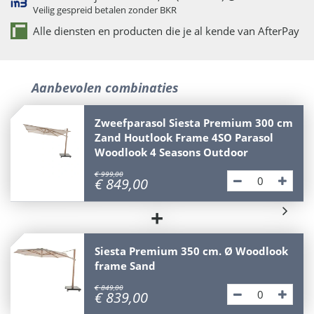
Veilig gespreid betalen zonder BKR
Alle diensten en producten die je al kende van AfterPay
Aanbevolen combinaties
Zweefparasol Siesta Premium 300 cm
Zand Houtlook Frame 4SO Parasol
Woodlook 4 Seasons Outdoor
€
999
,
00
€
849
,
00
+
Siesta Premium 350 cm. Ø Woodlook
frame Sand
€
849
,
00
€
839
,
00