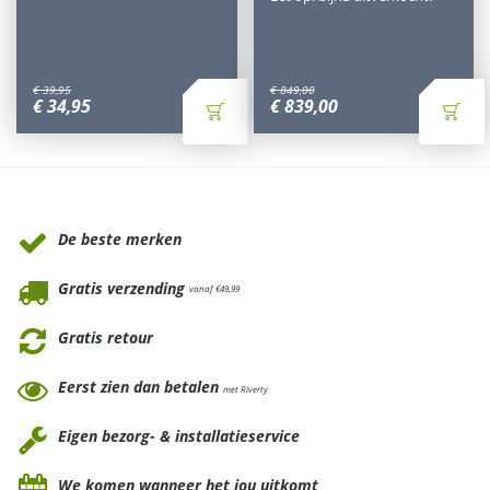
€
39
,
95
€
849
,
00
€
34
,
95
€
839
,
00
Waarom Tuinmeubels.nl
De beste merken
Gratis verzending
vanaf €49,99
Gratis retour
Eerst zien dan betalen
met Riverty
Eigen bezorg- & installatieservice
We komen wanneer het jou uitkomt