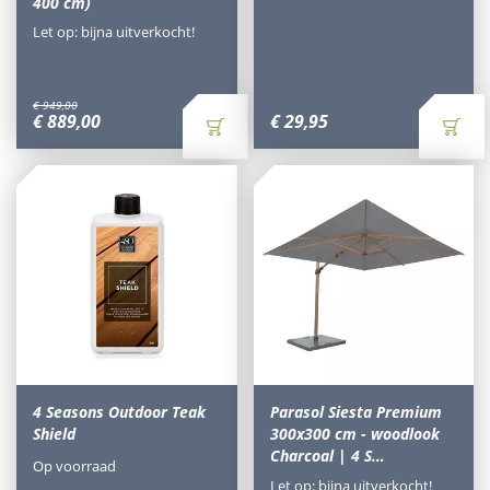
400 cm)
Let op: bijna uitverkocht!
€
949
,
00
€
889
,
00
€
29
,
95
4 Seasons Outdoor Teak
Parasol Siesta Premium
Shield
300x300 cm - woodlook
Charcoal | 4 S…
Op voorraad
Let op: bijna uitverkocht!