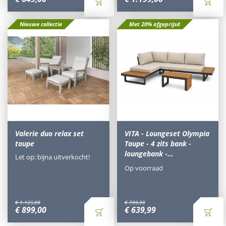
Nieuwe collectie
Met 20% afgeprijsd
Valerie duo relax set
VITA - Loungeset Olympia
taupe
Taupe - 4 zits bank -
loungebank -…
Let op: bijna uitverkocht!
Op voorraad
€
1.125
,
00
€
799
,
99
€
899
,
00
€
639
,
99