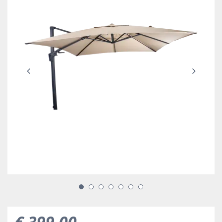
€
399
,
00