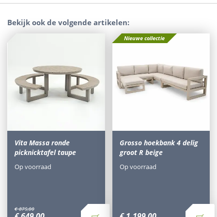
Bekijk ook de volgende artikelen:
Nieuwe collectie
Vita Massa ronde
Grosso hoekbank 4 delig
picknicktafel taupe
groot R beige
Op voorraad
Op voorraad
€
875
,
00
€
649
,
00
€
1.199
,
00