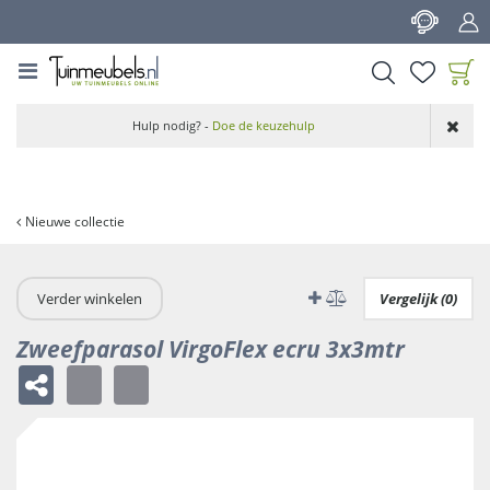
G
a
n
a
a
Product toegevoegd
r
Hulp nodig? -
Doe de keuzehulp
aan wensenlijst
c
o
n
t
Nieuwe collectie
e
n
t
Verder winkelen
Vergelijk (0)
Zweefparasol VirgoFlex ecru 3x3mtr