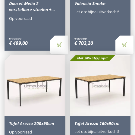
Duoset Melia 2
Valencia Smoke
verstelbare stoelen +…
Let op: bijna uitverkocht!
Op voorraad
€
799
,
00
€
879
,
00
€
499
,
00
€
703
,
20
Met 20% afgeprijsd
Tafel Arezzo 200x90cm
Tafel Arezzo 160x90cm
Let op: bijna uitverkocht!
Op voorraad