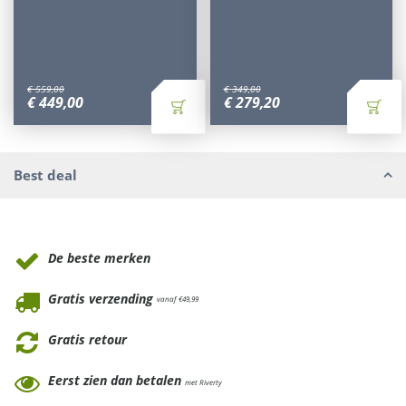
€
559
,
00
€
349
,
00
€
449
,
00
€
279
,
20
Best deal
Waarom Tuinmeubels.nl
De beste merken
Gratis verzending
vanaf €49,99
Gratis retour
Eerst zien dan betalen
met Riverty