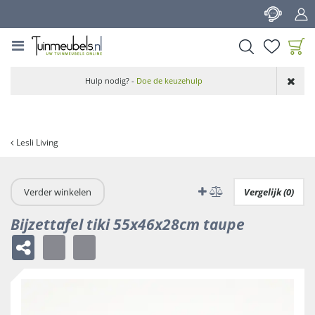
G
a
n
a
a
Product toegevoegd
r
Hulp nodig? -
Doe de keuzehulp
aan wensenlijst
c
o
n
t
Lesli Living
e
n
t
Verder winkelen
Vergelijk (0)
Bijzettafel tiki 55x46x28cm taupe