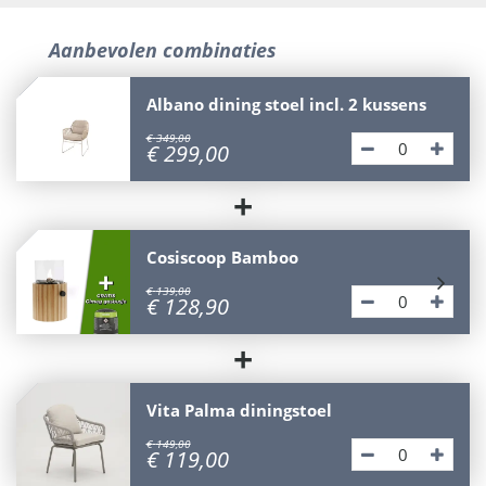
Aanbevolen combinaties
Albano dining stoel incl. 2 kussens
€
349
,
00
€
299
,
00
+
Cosiscoop Bamboo
€
139
,
00
€
128
,
90
+
Vita Palma diningstoel
€
149
,
00
€
119
,
00