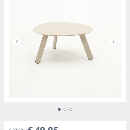
€
49
,
95
€
87
,
50