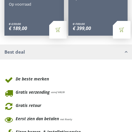
Op voorraad
€
239
,
00
€
789
,
00
€
189
,
00
€
399
,
00
Best deal
Waarom Tuinmeubels.nl
De beste merken
Gratis verzending
vanaf €49,99
Gratis retour
Eerst zien dan betalen
met Riverty
Eigen bezorg- & installatieservice