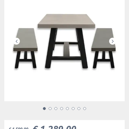
€
1.289
,
00
€
1.599
,
00