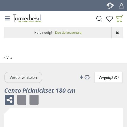
G
a
n
a
a
Product toegevoegd
r
Hulp nodig? -
Doe de keuzehulp
aan wensenlijst
c
o
n
t
Vita
e
n
t
Verder winkelen
Vergelijk (0)
Cento Picknickset 180 cm