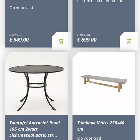
Let op: bijna uitverkocht!
Op voorraad
€
875
,
00
€
999
,
00
€
649
,
00
€
699
,
00
Tuintafel Antraciet Rond
Tuinbank Veltis 250x40
105 cm Zwart
cm
Lichtmetaal Basic Str…
Op voorraad