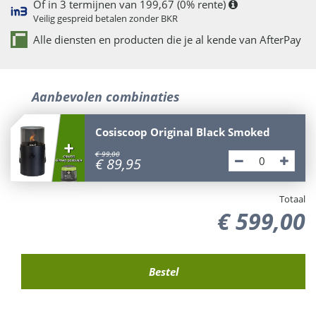
Of in 3 termijnen van 199,67 (0% rente)
Veilig gespreid betalen zonder BKR
Alle diensten en producten die je al kende van AfterPay
Aanbevolen combinaties
Cosiscoop Original Black Smoked
€
99
,
00
€
89
,
95
Totaal
€
599
,
00