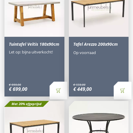
Tuintafel Veltis 180x90cm
Tafel Arezzo 200x90cm
Let op: bijna uitverkocht!
Op voorraad
€
999
,
00
€
559
,
00
€
699
,
00
€
449
,
00
Met 20% afgeprijsd