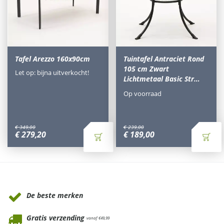
Tafel Arezzo 160x90cm
Tuintafel Antraciet Rond
105 cm Zwart
Let op: bijna uitverkocht!
Lichtmetaal Basic Str…
Op voorraad
€
349
,
00
€
239
,
00
€
279
,
20
€
189
,
00
Waarom Tuinmeubels.nl
De beste merken
Gratis verzending
vanaf €49,99