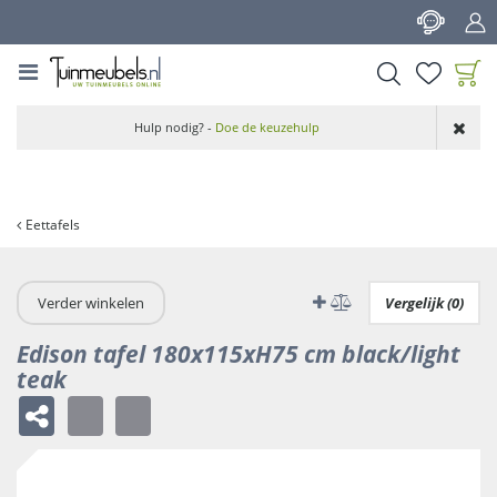
G
a
n
a
a
Product toegevoegd
r
Hulp nodig? -
Doe de keuzehulp
aan wensenlijst
c
o
n
t
Eettafels
e
n
t
Verder winkelen
Vergelijk (0)
Edison tafel 180x115xH75 cm black/light
teak