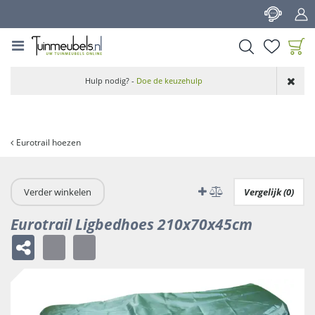
G
a
n
a
a
Product toegevoegd
r
Hulp nodig? -
Doe de keuzehulp
aan wensenlijst
c
o
n
t
Eurotrail hoezen
e
n
t
Verder winkelen
Vergelijk (0)
Eurotrail Ligbedhoes 210x70x45cm