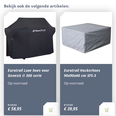
Bekijk ook de volgende artikelen:
Eurotrail Luxe hoes voor
Eurotrail Hockerhoes
Genesis II 300 serie
90x90x40 cm SFS-3
Op voorraad
Op voorraad
€
59
,
95
€
57
,
95
€
58
,
95
€
39
,
95