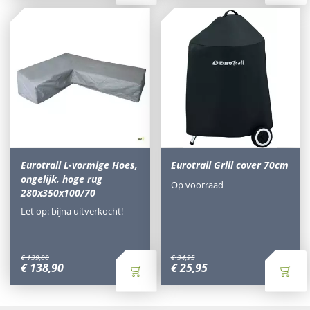
Eurotrail L-vormige Hoes,
Eurotrail Grill cover 70cm
ongelijk, hoge rug
Op voorraad
280x350x100/70
Let op: bijna uitverkocht!
€
139
,
00
€
34
,
95
€
138
,
90
€
25
,
95