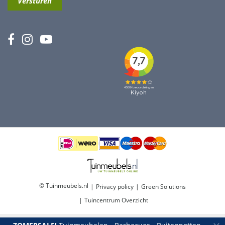
© Tuinmeubels.nl
Privacy policy
Green Solutions
Tuincentrum Overzicht