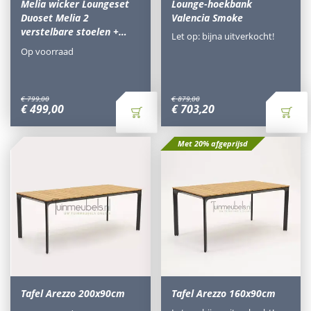
Melia wicker Loungeset
Lounge-hoekbank
Duoset Melia 2
Valencia Smoke
verstelbare stoelen +…
Let op: bijna uitverkocht!
Op voorraad
€
799
,
00
€
879
,
00
€
499
,
00
€
703
,
20
Met 20% afgeprijsd
Tafel Arezzo 200x90cm
Tafel Arezzo 160x90cm