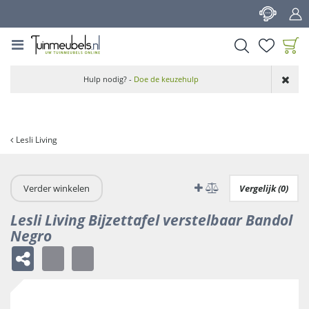
G
a
n
a
a
Product toegevoegd
r
Hulp nodig? -
Doe de keuzehulp
aan wensenlijst
c
o
n
t
Lesli Living
e
n
t
Verder winkelen
Vergelijk (0)
Lesli Living Bijzettafel verstelbaar Bandol
Negro