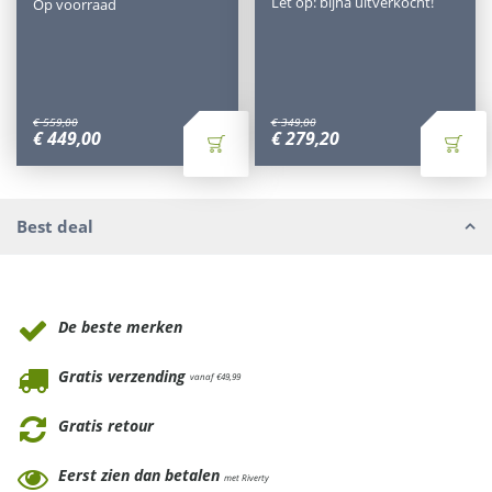
Let op: bijna uitverkocht!
Op voorraad
€
559
,
00
€
349
,
00
€
449
,
00
€
279
,
20
Best deal
Waarom Tuinmeubels.nl
De beste merken
Gratis verzending
vanaf €49,99
Gratis retour
Eerst zien dan betalen
met Riverty