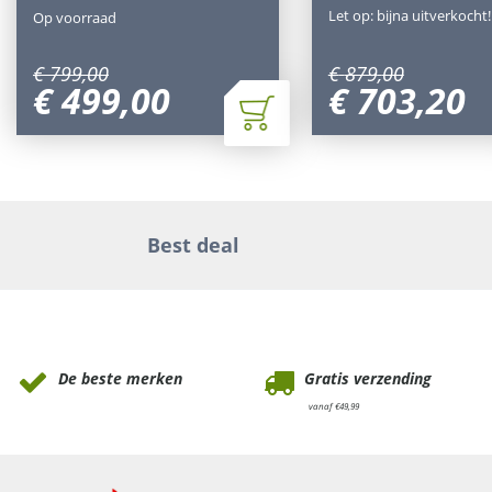
Let op: bijna uitverkocht!
Op voorraad
€
799
,
00
€
879
,
00
€
499
,
00
€
703
,
20
Best deal
Waarom Tuinmeubels.nl
De beste merken
Gratis verzending
vanaf €49,99