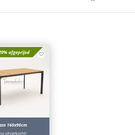
20% afgeprijsd
ezzo 160x90cm
jna uitverkocht!