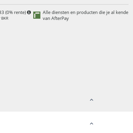
33 (0% rente)
Alle diensten en producten die je al kende
van AfterPay
r BKR