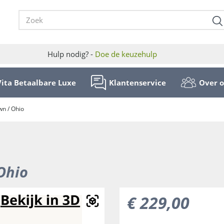
Hulp nodig? -
Doe de keuzehulp
Vita Betaalbare Luxe
Klantenservice
Over 
wn / Ohio
 Ohio
€
229
,
00