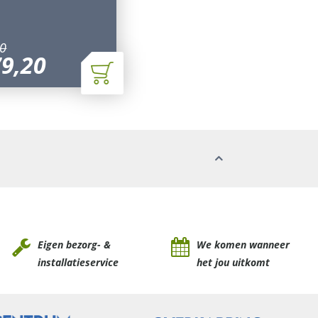
0
79
,
20
Eigen bezorg- &
We komen wanneer
installatieservice
het jou uitkomt