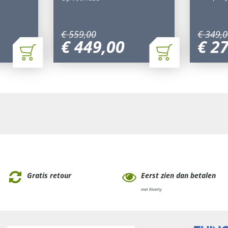
€
559
,
00
€
349
,
0
€
449
,
00
€
2
Gratis retour
Eerst zien dan betalen
met Riverty