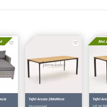
sd
Met 
ncia
Tafel Arezzo 200x90cm
Tafel Ar
Let op: bi
Op voorraad