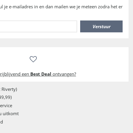
vul je e-mailadres in en dan mailen we je meteen zodra het er
rijblijvend een
Best Deal
ontvangen?
 Riverty)
49,99)
service
u uitkomt
jd