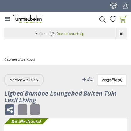
G
a
n
a
a
Product toegevoegd
r
Hulp nodig? -
Doe de keuzehulp
aan wensenlijst
c
o
n
t
Zomeruitverkoop
e
n
t
Verder winkelen
Vergelijk (0)
Ligbed Bamboe Loungebed Buiten Tuin
Lesli Living
Met 30% afgeprijsd