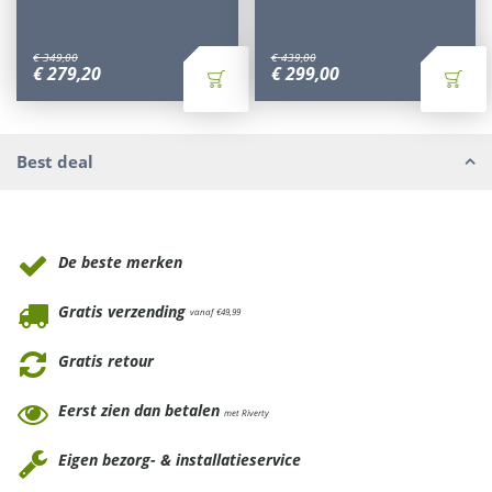
€
349
,
00
€
439
,
00
€
279
,
20
€
299
,
00
Best deal
Waarom Tuinmeubels.nl
De beste merken
Gratis verzending
vanaf €49,99
Gratis retour
Eerst zien dan betalen
met Riverty
Eigen bezorg- & installatieservice