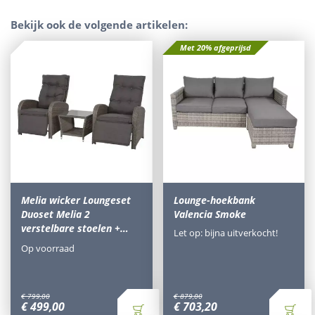
Bekijk ook de volgende artikelen:
Met 20% afgeprijsd
Melia wicker Loungeset
Lounge-hoekbank
Duoset Melia 2
Valencia Smoke
verstelbare stoelen +…
Let op: bijna uitverkocht!
Op voorraad
€
799
,
00
€
879
,
00
€
499
,
00
€
703
,
20