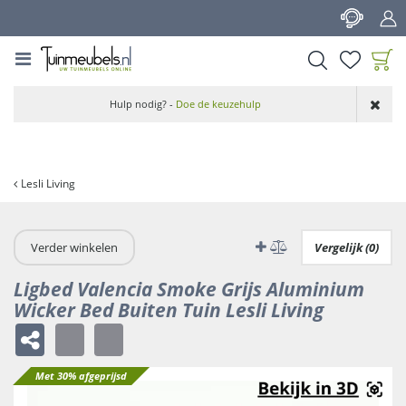
G
a
n
a
a
Product toegevoegd
r
Hulp nodig? -
Doe de keuzehulp
aan wensenlijst
c
o
n
t
Lesli Living
e
n
t
Verder winkelen
Vergelijk (0)
Ligbed Valencia Smoke Grijs Aluminium
Wicker Bed Buiten Tuin Lesli Living
Met 30% afgeprijsd