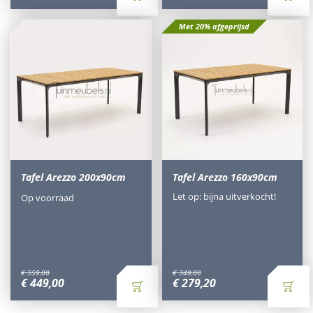
Met 20% afgeprijsd
Tafel Arezzo 200x90cm
Tafel Arezzo 160x90cm
Let op: bijna uitverkocht!
Op voorraad
€
559
,
00
€
349
,
00
€
449
,
00
€
279
,
20