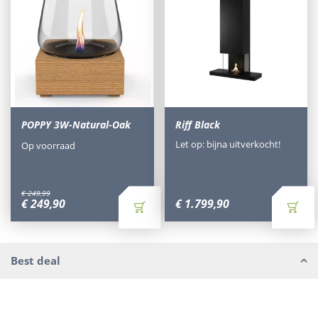
POPPY 3W-Natural-Oak
Riff Black
Let op: bijna uitverkocht!
Op voorraad
€
249
,
99
€
249
,
90
€
1.799
,
90
Best deal
Waarom Tuinmeubels.nl