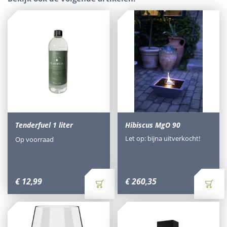
Tenderfuel 1 liter
Hibiscus MgO 90
Let op: bijna uitverkocht!
Op voorraad
€
12
,
99
€
260
,
35