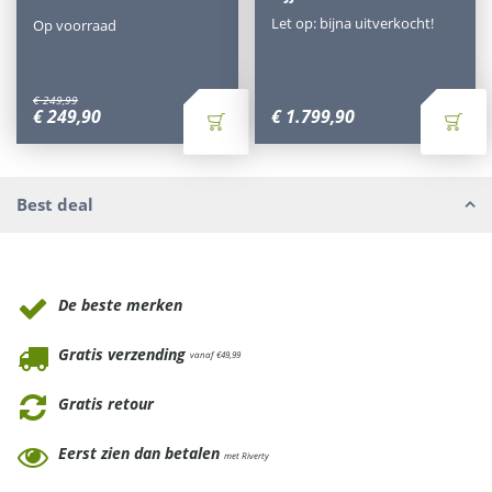
Let op: bijna uitverkocht!
Op voorraad
€
249
,
99
€
249
,
90
€
1.799
,
90
Best deal
Waarom Tuinmeubels.nl
De beste merken
Gratis verzending
vanaf €49,99
Gratis retour
Eerst zien dan betalen
met Riverty