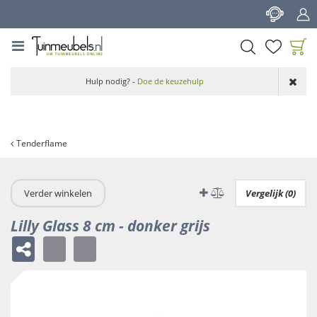
G
a
n
a
a
Product toegevoegd
r
Hulp nodig? -
Doe de keuzehulp
aan wensenlijst
c
o
n
t
Tenderflame
e
n
t
Verder winkelen
Vergelijk (0)
Lilly Glass 8 cm - donker grijs