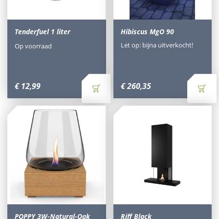
Tenderfuel 1 liter
Hibiscus MgO 90
Let op: bijna uitverkocht!
Op voorraad
€
12
,
99
€
260
,
35
POPPY 3W-Natural-Oak
Riff Black