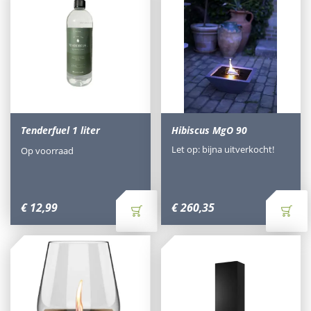
Tenderfuel 1 liter
Hibiscus MgO 90
Let op: bijna uitverkocht!
Op voorraad
€
12
,
99
€
260
,
35