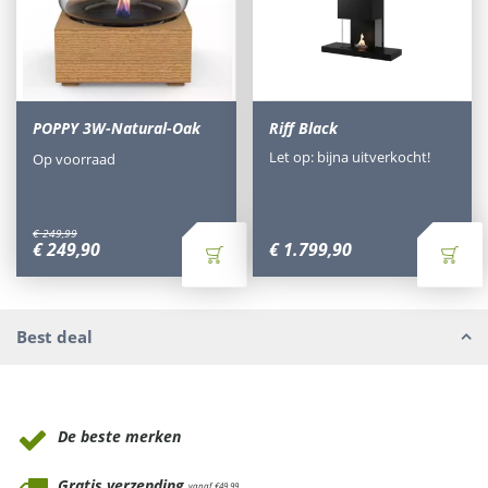
POPPY 3W-Natural-Oak
Riff Black
Let op: bijna uitverkocht!
Op voorraad
€
249
,
99
€
249
,
90
€
1.799
,
90
Best deal
Waarom Tuinmeubels.nl
De beste merken
Gratis verzending
vanaf €49,99