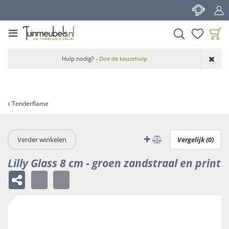
G
a
n
a
a
Product toegevoegd
r
Hulp nodig? -
Doe de keuzehulp
aan wensenlijst
c
o
n
t
Tenderflame
e
n
t
Verder winkelen
Vergelijk (0)
Lilly Glass 8 cm - groen zandstraal en print