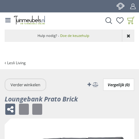
G
a
n
a
a
Product toegevoegd
r
Hulp nodig? -
Doe de keuzehulp
aan wensenlijst
c
o
n
t
Lesli Living
e
n
t
Verder winkelen
Vergelijk (0)
Loungebank Prato Brick