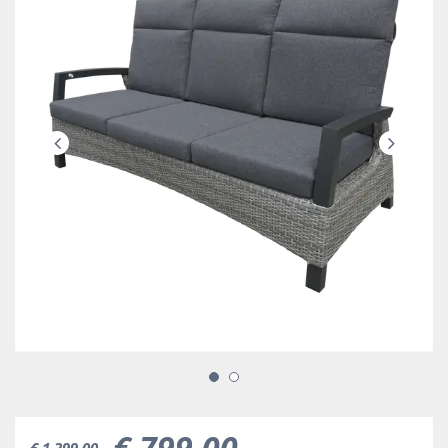
€
799
,
00
€
1.399
,
00