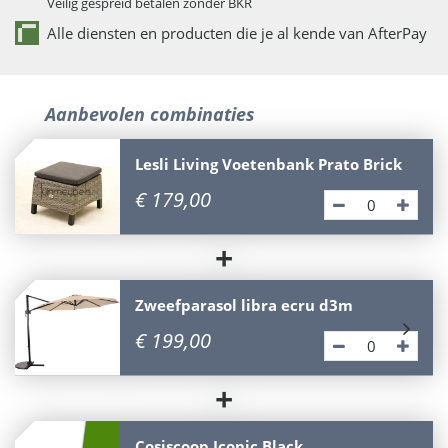
Veilig gespreid betalen zonder BKR
Alle diensten en producten die je al kende van AfterPay
Aanbevolen combinaties
Lesli Living Voetenbank Prato Brick
€
179
,
00
+
Zweefparasol libra ecru d3m
€
199
,
00
+
Cosiscoop Iconic Black