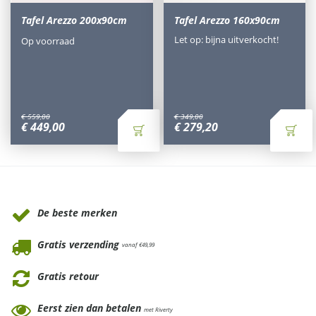
Tafel Arezzo 200x90cm
Tafel Arezzo 160x90cm
Let op: bijna uitverkocht!
Op voorraad
€
559
,
00
€
349
,
00
€
449
,
00
€
279
,
20
Waarom Tuinmeubels.nl
De beste merken
Gratis verzending
vanaf €49,99
Gratis retour
Eerst zien dan betalen
met Riverty