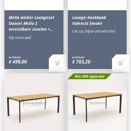
Melia wicker Loungeset
Lounge-hoekbank
Duoset Melia 2
Valencia Smoke
verstelbare stoelen +…
Let op: bijna uitverkocht!
Op voorraad
€
799
,
00
€
879
,
00
€
499
,
00
€
703
,
20
Met 20% afgeprijsd